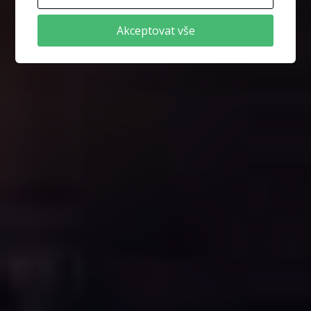
Akceptovat vše
INFORMACE
PŘÍPRAVKY NA RÝMU