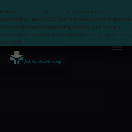
Warning
: Creating default object from empty value in
/data/web/virtuals/153217/virtual/www/domains/jaksezb
content/themes/enfold/config-templatebuilder/avia-
shortcodes/slideshow_layerslider/slideshow_layerslider.
on line
28